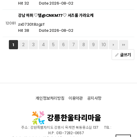
Hit 32
Date 2026-08-02
강남 하퍼 ♡텔@CNKM77♡ 셔츠룸 가라오케
12081
zx0730t8zgzf
Hit 38
Date 2026-08-02
2
3
4
5
6
7
8
9
10
1
글쓰기
개인정보처리방침
이용약관
공지사항
주소 : 강원특별자치도 강릉시 옥계면 북동용소길 137
TEL :
H.P : 010-7282-0657