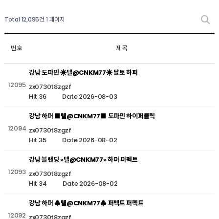
Total 12,095건
1 페이지
번호
제목
강남 도파민 ☀텔@CNKM77☀ 달토 하퍼
12095
zx0730t8zgzf
Hit 36
Date 2026-08-03
강남 하퍼 ■텔@CNKM77■ 도파민 하이퍼블릭
12094
zx0730t8zgzf
Hit 35
Date 2026-08-02
강남 블랜딩 »텔@CNKM77» 하퍼 퍼펙트
12093
zx0730t8zgzf
Hit 34
Date 2026-08-02
강남 하퍼 ♣텔@CNKM77♣ 퍼펙트 퍼펙트
12092
zx0730t8zgzf